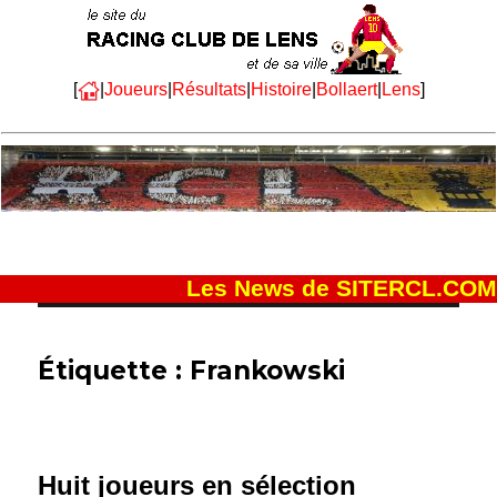
[
|
Joueurs
|
Résultats
|
Histoire
|
Bollaert
|
Lens
]
Les News de SITERCL.COM
Étiquette :
Frankowski
Huit joueurs en sélection