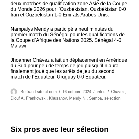
deux matches de qualification zone Asie de la Coupe
du Monde 2026 pour l’Ouzbékistan. Ouzbékistan 0-0
Iran et Ouzbékistan 1-0 Émirats Arabes Unis.
Nampalys Mendy a participé à neuf minutes du
premier match du Sénégal pour les qualifications de
la Coupe d’Afrique des Nations 2025. Sénégal 4-0
Malawi.
Jhoanner Chávez a fait un déplacement en Amérique
du Sud pour peu de temps de jeu puisqu’il n’aura
finalement joué que les arrêts de jeu du second
match de l’Equateur. Uruguay 0-0 Équateur.
Auteur
Publié
Catégories
Étiquettes
Bertrand sitercl.com
16 octobre 2024
infos
Chavez
,
le
Diouf A
,
Frankowski
,
Khusanov
,
Mendy N.
,
Samba
,
sélection
Six pros avec leur sélection