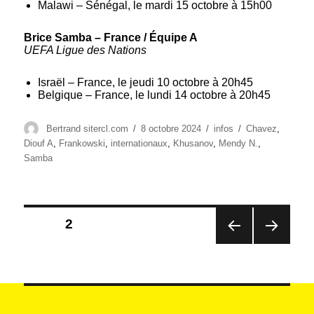
Malawi – Sénégal, le mardi 15 octobre à 15h00
Brice Samba – France / Équipe A
UEFA Ligue des Nations
Israël – France, le jeudi 10 octobre à 20h45
Belgique – France, le lundi 14 octobre à 20h45
Auteur
Publié
Catégories
Étiquettes
Bertrand sitercl.com
8 octobre 2024
infos
Chavez
,
le
Diouf A
,
Frankowski
,
internationaux
,
Khusanov
,
Mendy N.
,
Samba
Pagination
PAGE
2
des
PAG
PAG
publications
E
E
PRÉ
SUIV
CÉD
ANT
ENT
E
E