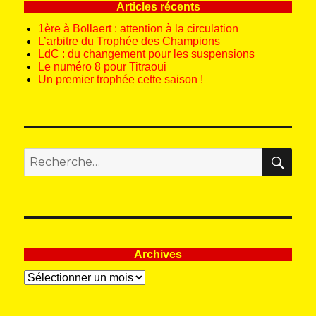
Articles récents
1ère à Bollaert : attention à la circulation
L’arbitre du Trophée des Champions
LdC : du changement pour les suspensions
Le numéro 8 pour Titraoui
Un premier trophée cette saison !
REC
Recherche
pour
:
Archives
Archives