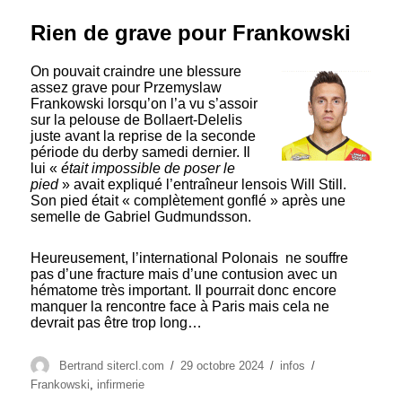
Rien de grave pour Frankowski
On pouvait craindre une blessure
assez grave pour Przemyslaw
Frankowski lorsqu’on l’a vu s’assoir
sur la pelouse de Bollaert-Delelis
juste avant la reprise de la seconde
période du derby samedi dernier. Il
lui «
était impossible de poser le
pied
» avait expliqué l’entraîneur lensois Will Still.
Son pied était « complètement gonflé » après une
semelle de Gabriel Gudmundsson.
Heureusement, l’international Polonais ne souffre
pas d’une fracture mais d’une contusion avec un
hématome très important. Il pourrait donc encore
manquer la rencontre face à Paris mais cela ne
devrait pas être trop long…
Auteur
Publié
Catégories
Étiquettes
Bertrand sitercl.com
29 octobre 2024
infos
le
Frankowski
,
infirmerie