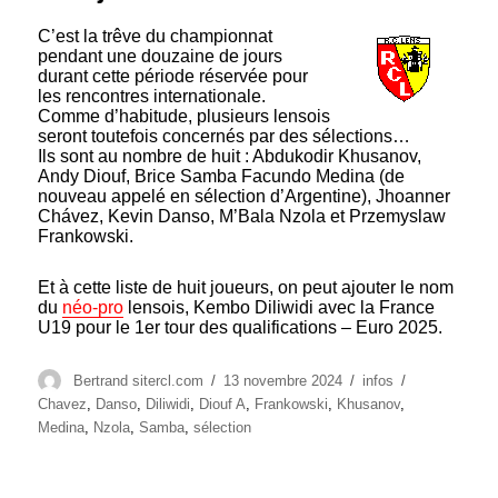
C’est la trêve du championnat
pendant une douzaine de jours
durant cette période réservée pour
les rencontres internationale.
Comme d’habitude, plusieurs lensois
seront toutefois concernés par des sélections…
Ils sont au nombre de huit : Abdukodir Khusanov,
Andy Diouf, Brice Samba Facundo Medina (de
nouveau appelé en sélection d’Argentine), Jhoanner
Chávez, Kevin Danso, M’Bala Nzola et Przemyslaw
Frankowski.
Et à cette liste de huit joueurs, on peut ajouter le nom
du
néo-pro
lensois, Kembo Diliwidi avec la France
U19 pour le 1er tour des qualifications – Euro 2025.
Auteur
Publié
Catégories
Étiquettes
Bertrand sitercl.com
13 novembre 2024
infos
le
Chavez
,
Danso
,
Diliwidi
,
Diouf A
,
Frankowski
,
Khusanov
,
Medina
,
Nzola
,
Samba
,
sélection