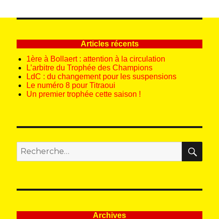
publications
E
E
PRÉ
SUIV
CÉD
ANT
ENT
E
E
Articles récents
1ère à Bollaert : attention à la circulation
L’arbitre du Trophée des Champions
LdC : du changement pour les suspensions
Le numéro 8 pour Titraoui
Un premier trophée cette saison !
REC
Recherche
pour
:
Archives