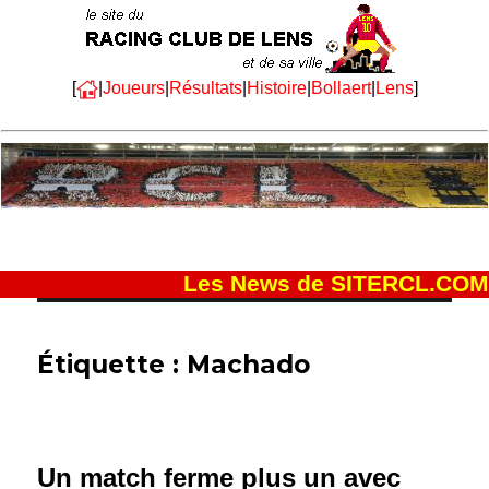
[
|
Joueurs
|
Résultats
|
Histoire
|
Bollaert
|
Lens
]
Les News de SITERCL.COM
Étiquette :
Machado
Un match ferme plus un avec