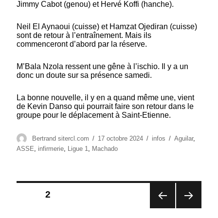
Jimmy Cabot (genou) et Hervé Koffi (hanche).
Neil El Aynaoui (cuisse) et Hamzat Ojediran (cuisse)
sont de retour à l’entraînement. Mais ils
commenceront d’abord par la réserve.
M’Bala Nzola ressent une gêne à l’ischio. Il y a un
donc un doute sur sa présence samedi.
La bonne nouvelle, il y en a quand même une, vient
de Kevin Danso qui pourrait faire son retour dans le
groupe pour le déplacement à Saint-Etienne.
Auteur
Publié
Catégories
Étiquettes
Bertrand sitercl.com
17 octobre 2024
infos
Aguilar
,
le
ASSE
,
infirmerie
,
Ligue 1
,
Machado
Pagination
PAGE
2
des
PAG
PAG