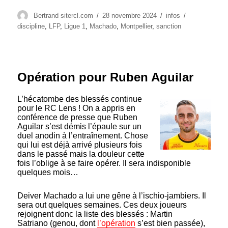
Auteur
Publié
Catégories
Étiquettes
Bertrand sitercl.com
28 novembre 2024
infos
le
discipline
,
LFP
,
Ligue 1
,
Machado
,
Montpellier
,
sanction
Opération pour Ruben Aguilar
L’hécatombe des blessés continue
pour le RC Lens ! On a appris en
conférence de presse que Ruben
Aguilar s’est démis l’épaule sur un
duel anodin à l’entraînement. Chose
qui lui est déjà arrivé plusieurs fois
dans le passé mais la douleur cette
fois l’oblige à se faire opérer. Il sera indisponible
quelques mois…
Deiver Machado
a lui une gêne à l’ischio-jambiers. Il
sera out quelques semaines. Ces deux joueurs
rejoignent donc la liste des blessés : Martin
Satriano (genou, dont
l’opération
s’est bien passée),