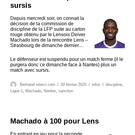
sursis
Depuis mercredi soir, on connait la
décision de la commission de
discipline de la LFP suite au carton
rouge obtenu par le Lensois Deiver
Machado lors de la rencontre Lens –
Strasbourg de dimanche dernier…
Le défenseur est suspendu pour un match ferme (il le
purgera donc ce dimanche face à Nantes) plus un
match avec sursis.
Auteur
Publié
Catégories
Étiquettes
Bertrand sitercl.com
20 février 2025
infos
discipline
,
le
Ligue 1
,
Machado
,
Nantes
,
sanction
Machado à 100 pour Lens
En entrant en jeu pour la seconde