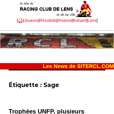
[
|
Joueurs
|
Résultats
|
Histoire
|
Bollaert
|
Lens
]
Les News de SITERCL.COM
Étiquette :
Sage
Trophées UNFP, plusieurs