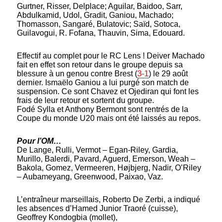
Gurtner, Risser, Delplace; Aguilar, Baidoo, Sarr,
Abdulkamid, Udol, Gradit, Ganiou, Machado;
Thomasson, Sangaré, Bulatovic; Saïd, Sotoca,
Guilavogui, R. Fofana, Thauvin, Sima, Edouard.
Effectif au complet pour le RC Lens ! Deiver Machado
fait en effet son retour dans le groupe depuis sa
blessure à un genou contre Brest (
3-1
) le 29 août
dernier. Ismaëlo Ganiou a lui purgé son match de
suspension. Ce sont Chavez et Ojediran qui font les
frais de leur retour et sortent du groupe.
Fodé Sylla et Anthony Bermont sont rentrés de la
Coupe du monde U20 mais ont été laissés au repos.
Pour l’OM…
De Lange, Rulli, Vermot – Egan-Riley, Gardia,
Murillo, Balerdi, Pavard, Aguerd, Emerson, Weah –
Bakola, Gomez, Vermeeren, Højbjerg, Nadir, O’Riley
– Aubameyang, Greenwood, Paixao, Vaz.
L’entraîneur marseillais, Roberto De Zerbi, a indiqué
les absences d’Hamed Junior Traoré (cuisse),
Geoffrey Kondogbia (mollet),