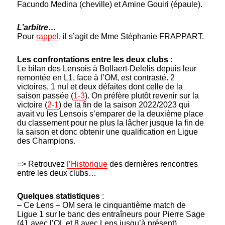
Facundo Medina (cheville) et Amine Gouiri (épaule).
L’arbitre…
Pour
rappel
, il s’agit de Mme Stéphanie FRAPPART.
Les confrontations entre les deux clubs
:
Le bilan des Lensois à Bollaert-Delelis depuis leur
remontée en L1, face à l’OM, est contrasté. 2
victoires, 1 nul et deux défaites dont celle de la
saison passée (
1-3
). On préfère plutôt revenir sur la
victoire (
2-1
) de la fin de la saison 2022/2023 qui
avait vu les Lensois s’emparer de la deuxième place
du classement pour ne plus la lâcher jusque la fin de
la saison et donc obtenir une qualification en Ligue
des Champions.
=> Retrouvez
l’Historique
des dernières rencontres
entre les deux clubs…
Quelques statistiques
:
– Ce Lens – OM sera le cinquantième match de
Ligue 1 sur le banc des entraîneurs pour Pierre Sage
(41 avec l’OL et 8 avec Lens jusqu’à présent).