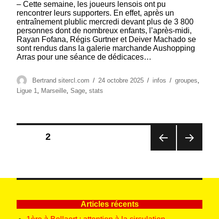
– Cette semaine, les joueurs lensois ont pu
rencontrer leurs supporters. En effet, après un
entraînement plublic mercredi devant plus de 3 800
personnes dont de nombreux enfants, l’après-midi,
Rayan Fofana, Régis Gurtner et Deiver Machado se
sont rendus dans la galerie marchande Aushopping
Arras pour une séance de dédicaces…
Auteur
Publié
Catégories
Étiquettes
Bertrand sitercl.com
24 octobre 2025
infos
groupes
,
le
Ligue 1
,
Marseille
,
Sage
,
stats
Pagination
PAGE
2
des
PAG
PAG
publications
E
E
PRÉ
SUIV
CÉD
ANT
ENT
E
E
Articles récents