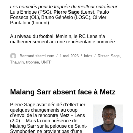
Les nommés pour le trophée du meilleur entraîneur
:
Luis Enrique (PSG),
Pierre Sage
(Lens), Paulo
Fonseca (OL), Bruno Génésio (LOSC), Olivier
Pantaloni (Lorient).
Au niveau du football féminin, le RC Lens n’a
malheureusement aucune représentante nommée.
Auteur
Publié
Catégories
Étiquettes
Bertrand sitercl.com
1 mai 2026
infos
Risser
,
Sage
,
le
Thauvin
,
trophée
,
UNFP
Malang Sarr absent face à Metz
Pierre Sage avait décidé d’effectuer
quelques changements au coup
d’envoi de la rencontre Metz – Lens
(2-0)… Mais la non présence de
Malang Sarr sur la pelouse de Saint-
Symphorien ne provient pas d’une