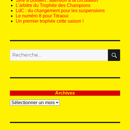
1ère à Bollaert : attention à la circulation
L’arbitre du Trophée des Champions
LdC : du changement pour les suspensions
Le numéro 8 pour Titraoui
Un premier trophée cette saison !
REC
Recherche
pour
:
Archives
Archives