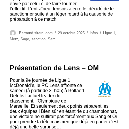
envie par celui-ci de faire tourner
l’effectif. L’entraîneur lensois a en effet décidé de le
sanctionner suite à un léger retard à la causerie de
préparation à ce match.
Auteur
Publié
Catégories
Étiquettes
Bertrand sitercl.com
29 octobre 2025
infos
Ligue 1
,
le
Metz
,
Sage
,
sanction
,
Sarr
Présentation de Lens – OM
Pour la 9e journée de Ligue 1
McDonald’s, le RC Lens affronte ce
samedi (à partir de 21h05) à Bollaert-
Delelis l’actuel leader du
classement, l’Olympique de
Marseille. Et seulement deux points séparent les
deux équipes ! Bien sûr en étant 4e du championnat,
une victoire ne suffirait pas forcément aux Sang et Or
pour prendre la tête mais rien que déjà en parler c’est
déjà une belle surprise…