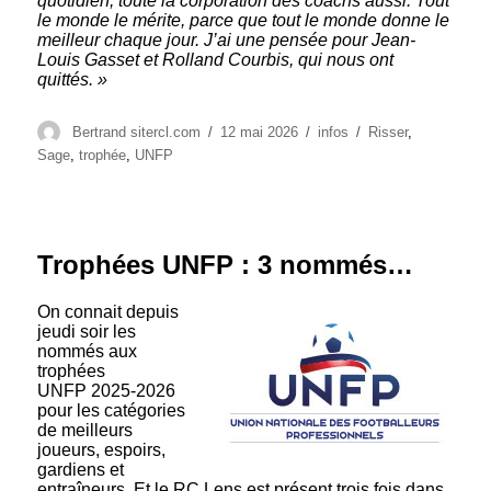
quotidien, toute la corporation des coachs aussi. Tout
le monde le mérite, parce que tout le monde donne le
meilleur chaque jour. J’ai une pensée pour Jean-
Louis Gasset et Rolland Courbis, qui nous ont
quittés. »
Auteur
Publié
Catégories
Étiquettes
Bertrand sitercl.com
12 mai 2026
infos
Risser
,
le
Sage
,
trophée
,
UNFP
Trophées UNFP : 3 nommés…
On connait depuis
jeudi soir les
nommés aux
trophées
UNFP 2025-2026
pour les catégories
de meilleurs
joueurs, espoirs,
gardiens et
entraîneurs. Et le RC Lens est présent trois fois dans