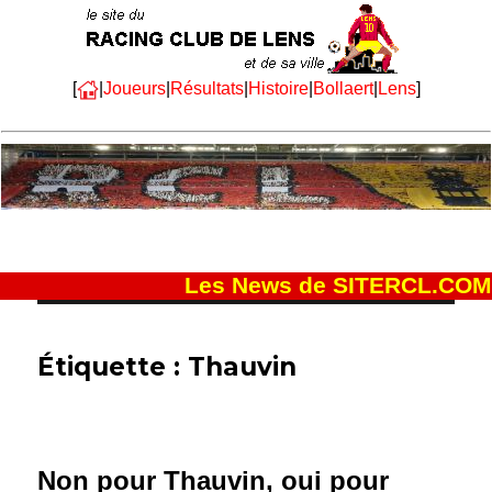
[
|
Joueurs
|
Résultats
|
Histoire
|
Bollaert
|
Lens
]
Les News de SITERCL.COM
Étiquette :
Thauvin
Non pour Thauvin, oui pour