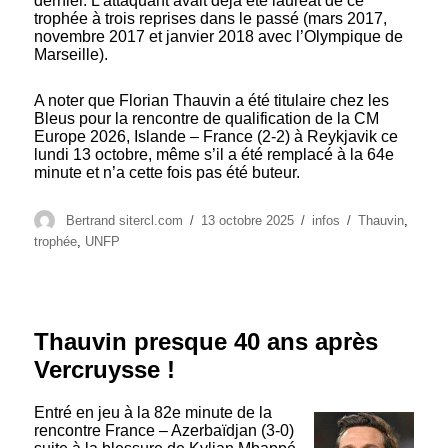
dernier. L’attaquant avait déjà été lauréat de ce
trophée à trois reprises dans le passé (mars 2017,
novembre 2017 et janvier 2018 avec l’Olympique de
Marseille).
A noter que Florian Thauvin a été titulaire chez les
Bleus pour la rencontre de qualification de la CM
Europe 2026, Islande – France (2-2) à Reykjavik ce
lundi 13 octobre, même s’il a été remplacé à la 64e
minute et n’a cette fois pas été buteur.
Auteur
Publié
Catégories
Étiquettes
Bertrand sitercl.com
13 octobre 2025
infos
Thauvin
,
le
trophée
,
UNFP
Thauvin presque 40 ans après
Vercruysse !
Entré en jeu à la 82e minute de la
rencontre France – Azerbaïdjan (3-0)