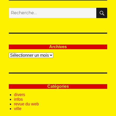
REC
Recherche
pour
:
Archives
Archives
Catégories
divers
infos
revue du web
ville