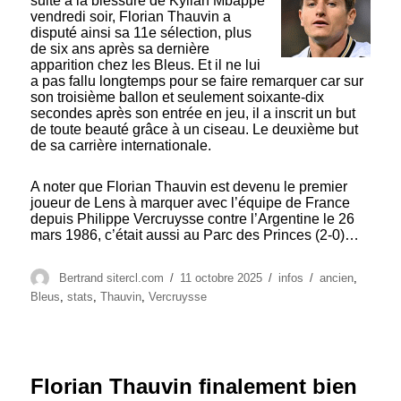
suite à la blessure de Kylian Mbappé
vendredi soir, Florian Thauvin a
disputé ainsi sa 11e sélection, plus
de six ans après sa dernière
apparition chez les Bleus. Et il ne lui
a pas fallu longtemps pour se faire remarquer car sur
son troisième ballon et seulement soixante-dix
secondes après son entrée en jeu, il a inscrit un but
de toute beauté grâce à un ciseau. Le deuxième but
de sa carrière internationale.
A noter que Florian Thauvin est devenu le premier
joueur de Lens à marquer avec l’équipe de France
depuis Philippe Vercruysse contre l’Argentine le 26
mars 1986, c’était aussi au Parc des Princes (2-0)…
Auteur
Publié
Catégories
Étiquettes
Bertrand sitercl.com
11 octobre 2025
infos
ancien
,
le
Bleus
,
stats
,
Thauvin
,
Vercruysse
Florian Thauvin finalement bien