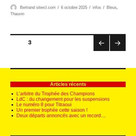
Auteur
Publié
Catégories
Étiquettes
Bertrand sitercl.com
6 octobre 2025
infos
Bleus
,
le
Thauvin
Pagination
PAGE
3
des
PAG
PAG
publications
E
E
PRÉ
SUIV
CÉD
ANT
ENT
E
E
Articles récents
L’arbitre du Trophée des Champions
LdC : du changement pour les suspensions
Le numéro 8 pour Titraoui
Un premier trophée cette saison !
Deux départs annoncés avec un record…