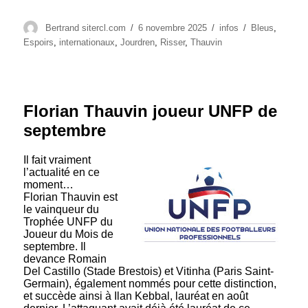
Auteur
Publié
Catégories
Étiquettes
Bertrand sitercl.com
6 novembre 2025
infos
Bleus
,
le
Espoirs
,
internationaux
,
Jourdren
,
Risser
,
Thauvin
Florian Thauvin joueur UNFP de
septembre
Il fait vraiment
l’actualité en ce
moment…
Florian Thauvin est
le vainqueur du
Trophée UNFP du
Joueur du Mois de
septembre. Il
devance Romain
Del Castillo (Stade Brestois) et Vitinha (Paris Saint-
Germain), également nommés pour cette distinction,
et succède ainsi à Ilan Kebbal, lauréat en août