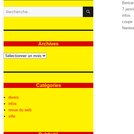
Auteur
Bertra
RECHERCHE
Publié
7 janv
Recherche
le
Catégo
infos
pour
Étique
coupe 
:
Nante
Archives
Archives
Catégories
divers
infos
revue du web
ville