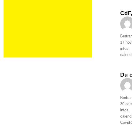
CdF,
Auteur
Bertra
Publié
17 no
le
Catégo
infos
Étique
calendr
Du 
Auteur
Bertra
Publié
30 oct
le
Catégo
infos
Étique
calendr
Covid-