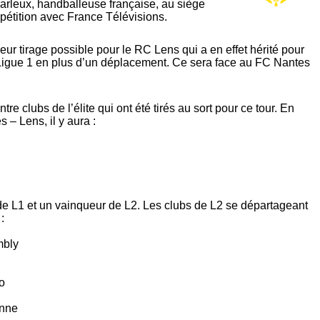
Darleux, handballeuse française, au siège
mpétition avec France Télévisions.
leur tirage possible pour le RC Lens qui a en effet hérité pour
 Ligue 1 en plus d’un déplacement. Ce sera face au FC Nantes
tre clubs de l’élite qui ont été tirés au sort pour ce tour. En
 – Lens, il y aura :
de L1 et un vainqueur de L2. Les clubs de L2 se départageant
:
mbly
o
enne