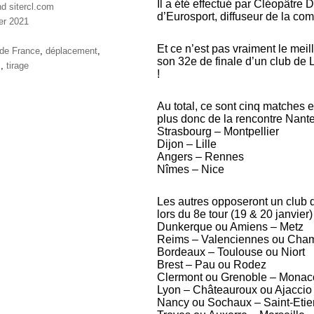
Il a été effectué par Cléopâtre 
nd sitercl.com
d’Eurosport, diffuseur de la co
ier 2021
ries
Et ce n’est pas vraiment le meil
ttes
de France
,
déplacement
,
son 32e de finale d’un club de
s
,
tirage
!
Au total, ce sont cinq matches en
plus donc de la rencontre Nantes
Strasbourg – Montpellier
Dijon – Lille
Angers – Rennes
Nîmes – Nice
Les autres opposeront un club 
lors du 8e tour (19 & 20 janvier) 
Dunkerque ou Amiens – Metz
Reims – Valenciennes ou Cha
Bordeaux – Toulouse ou Niort
Brest – Pau ou Rodez
Clermont ou Grenoble – Monac
Lyon – Châteauroux ou Ajaccio
Nancy ou Sochaux – Saint-Eti