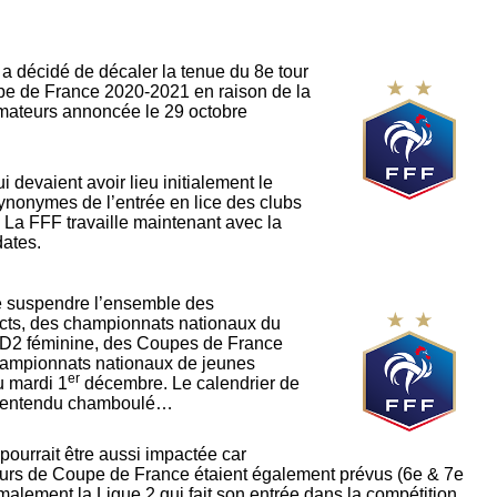
 a décidé de décaler la tenue du 8e tour
upe de France 2020-2021 en raison de la
mateurs annoncée le 29 octobre
 devaient avoir lieu initialement le
ynonymes de l’entrée en lice des clubs
 La FFF travaille maintenant avec la
dates.
de suspendre l’ensemble des
ricts, des championnats nationaux du
la D2 féminine, des Coupes de France
hampionnats nationaux de jeunes
er
u mardi 1
décembre. Le calendrier de
en entendu chamboulé…
ourrait être aussi impactée car
urs de Coupe de France étaient également prévus (6e & 7e
malement la Ligue 2 qui fait son entrée dans la compétition