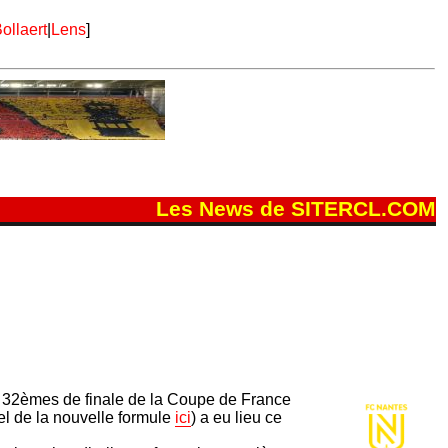
ollaert
|
Lens
]
Les News de SITERCL.COM
et 32èmes de finale de la Coupe de France
el de la nouvelle formule
ici
) a eu lieu ce