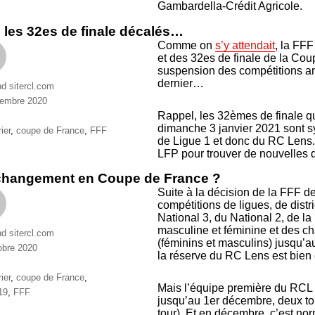
Gambardella-Crédit Agricole.
 les 32es de finale décalés…
Comme on
s’y attendait
, la FFF
et des 32es de finale de la Co
suspension des compétitions a
dernier…
nd sitercl.com
vembre 2020
ries
Rappel, les 32èmes de finale qui
dimanche 3 janvier 2021 sont s
ttes
ier
,
coupe de France
,
FFF
de Ligue 1 et donc du RC Lens.
LFP pour trouver de nouvelles 
changement en Coupe de France ?
Suite à la décision de la FFF 
compétitions de ligues, de dist
National 3, du National 2, de 
masculine et féminine et des c
nd sitercl.com
(féminins et masculins) jusqu’a
obre 2020
la réserve du RC Lens est bi
ries
ttes
ier
,
coupe de France
,
Mais l’équipe première du RCL p
19
,
FFF
jusqu’au 1er décembre, deux to
tour). Et en décembre, c’est nor