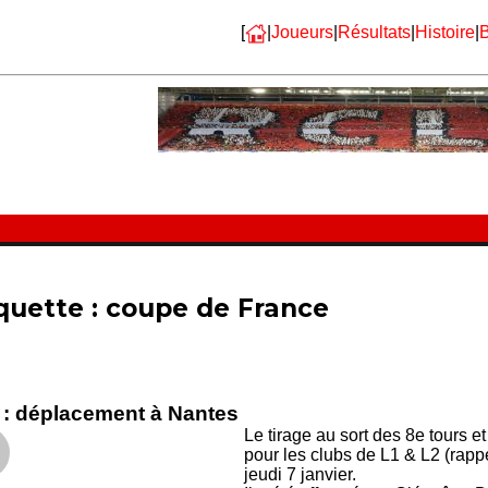
[
|
Joueurs
|
Résultats
|
Histoire
|
B
quette :
coupe de France
: déplacement à Nantes
Le tirage au sort des 8e tours 
pour les clubs de L1 & L2 (rapp
jeudi 7 janvier.