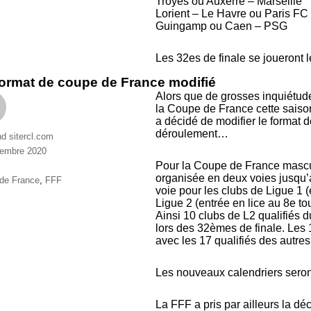
Troyes ou Auxerre – Marseille
Lorient – Le Havre ou Paris FC
Guingamp ou Caen – PSG
Les 32es de finale se joueront le
ormat de coupe de France modifié
Alors que de grosses inquiétude
la Coupe de France cette saison
a décidé de modifier le format 
déroulement…
nd sitercl.com
cembre 2020
ries
Pour la Coupe de France mascul
organisée en deux voies jusqu’a
ttes
de France
,
FFF
voie pour les clubs de Ligue 1 (
Ligue 2 (entrée en lice au 8e to
Ainsi 10 clubs de L2 qualifiés d
lors des 32èmes de finale. Les 
avec les 17 qualifiés des autres
Les nouveaux calendriers sero
La FFF a pris par ailleurs la d