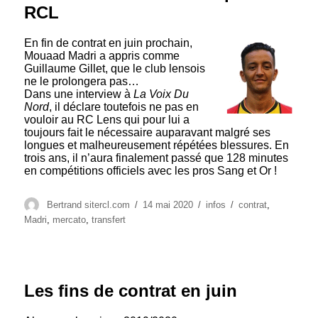
RCL
En fin de contrat en juin prochain,
Mouaad Madri a appris comme
Guillaume Gillet, que le club lensois
ne le prolongera pas…
Dans une interview à
La Voix Du
Nord
, il déclare toutefois ne pas en
vouloir au RC Lens qui pour lui a
toujours fait le nécessaire auparavant malgré ses
longues et malheureusement répétées blessures. En
trois ans, il n’aura finalement passé que 128 minutes
en compétitions officiels avec les pros Sang et Or !
Auteur
Publié
Catégories
Étiquettes
Bertrand sitercl.com
14 mai 2020
infos
contrat
,
le
Madri
,
mercato
,
transfert
Les fins de contrat en juin