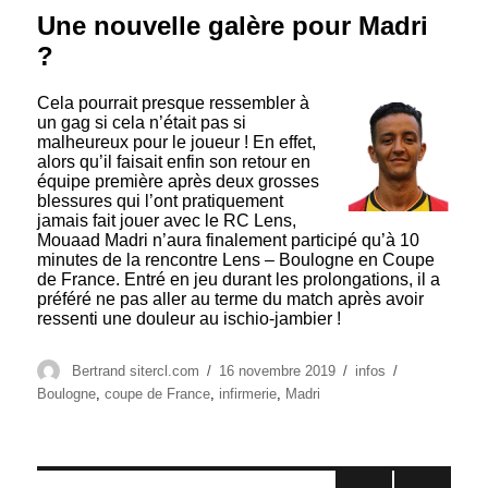
Une nouvelle galère pour Madri
?
Cela pourrait presque ressembler à
un gag si cela n’était pas si
malheureux pour le joueur ! En effet,
alors qu’il faisait enfin son retour en
équipe première après deux grosses
blessures qui l’ont pratiquement
jamais fait jouer avec le RC Lens,
Mouaad Madri n’aura finalement participé qu’à 10
minutes de la rencontre Lens – Boulogne en Coupe
de France. Entré en jeu durant les prolongations, il a
préféré ne pas aller au terme du match après avoir
ressenti une douleur au ischio-jambier !
Auteur
Publié
Catégories
Étiquettes
Bertrand sitercl.com
16 novembre 2019
infos
le
Boulogne
,
coupe de France
,
infirmerie
,
Madri
Pagination