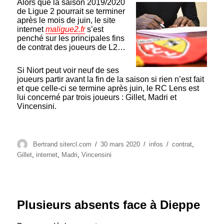
Alors que la saison 2019/2020
de Ligue 2 pourrait se terminer
après le mois de juin, le site
internet
maligue2.fr
s’est
penché sur les principales fins
de contrat des joueurs de L2…
Si Niort peut voir neuf de ses
joueurs partir avant la fin de la saison si rien n’est fait
et que celle-ci se termine après juin, le RC Lens est
lui concerné par trois joueurs : Gillet, Madri et
Vincensini.
Auteur
Publié
Catégories
Étiquettes
Bertrand sitercl.com
30 mars 2020
infos
contrat
,
le
Gillet
,
internet
,
Madri
,
Vincensini
Plusieurs absents face à Dieppe