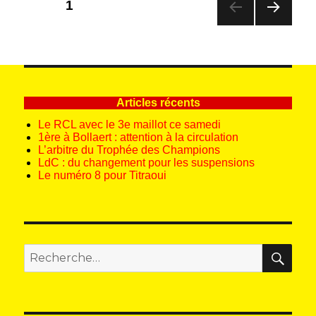
PAGE
1
des
PAG
publications
E
SUIV
ANT
E
Articles récents
Le RCL avec le 3e maillot ce samedi
1ère à Bollaert : attention à la circulation
L’arbitre du Trophée des Champions
LdC : du changement pour les suspensions
Le numéro 8 pour Titraoui
REC
Recherche
pour
: