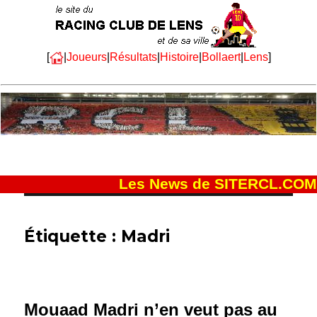
[
|
Joueurs
|
Résultats
|
Histoire
|
Bollaert
|
Lens
]
Les News de SITERCL.COM
Étiquette :
Madri
Mouaad Madri n’en veut pas au