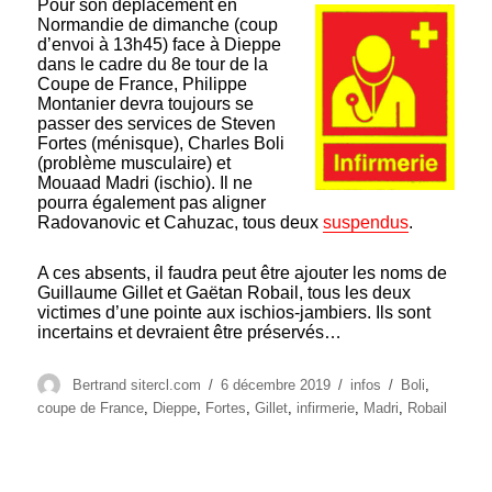
Pour son déplacement en
Normandie de dimanche (coup
d’envoi à 13h45) face à Dieppe
dans le cadre du 8e tour de la
Coupe de France, Philippe
Montanier devra toujours se
passer des services de Steven
Fortes (ménisque), Charles Boli
(problème musculaire) et
Mouaad Madri (ischio). Il ne
pourra également pas aligner
Radovanovic et Cahuzac, tous deux
suspendus
.
A ces absents, il faudra peut être ajouter les noms de
Guillaume Gillet et Gaëtan Robail, tous les deux
victimes d’une pointe aux ischios-jambiers. Ils sont
incertains et devraient être préservés…
Auteur
Publié
Catégories
Étiquettes
Bertrand sitercl.com
6 décembre 2019
infos
Boli
,
le
coupe de France
,
Dieppe
,
Fortes
,
Gillet
,
infirmerie
,
Madri
,
Robail