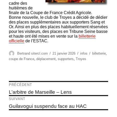
cadre des
huitièmes de
finale de la Coupe de France Crédit Agricole.
Bonne nouvelle, le club de Troyes a décidé de dédier
des places supplémentaires aux supporters Sang et
Or. Ainsi en plus des places habituellement réservées
pour les visiteurs, des places en Tribune Seine basse
et haute ont été mises en vente sur la
billetterie
officielle
de l’ESTAC.
Auteur
Publié
Catégories
Étiquettes
Bertrand sitercl.com
21 janvier 2026
infos
billetterie
,
le
coupe de France
,
déplacement
,
supporters
,
Troyes
Navigation
PRÉCÉDENT
de
Article
L’arbitre de Marseille – Lens
précédent :
l’article
SUIVANT
Article
Guilavogui suspendu face au HAC
suivant :