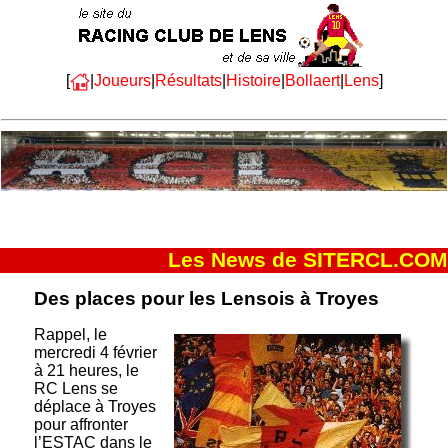
[
|
Joueurs
|
Résultats
|
Histoire
|
Bollaert
|
Lens
]
Les News de SITERCL.COM
Des places pour les Lensois à Troyes
Rappel, le
mercredi 4 février
à 21 heures, le
RC Lens se
déplace à Troyes
pour affronter
l’ESTAC dans le