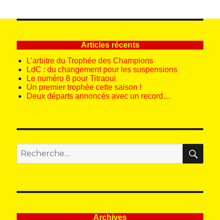
Articles récents
L’arbitre du Trophée des Champions
LdC : du changement pour les suspensions
Le numéro 8 pour Titraoui
Un premier trophée cette saison !
Deux départs annoncés avec un record…
REC
Recherche
pour
:
Archives