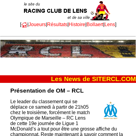
[
|
Joueurs
|
Résultats
|
Histoire
|
Bollaert
|
Lens
]
Les News de SITERCL.COM
Présentation de OM – RCL
Le leader du classement qui se
déplace ce samedi à partir de 21h05
chez le troisième, forcément le match
Olympique de Marseille – RC Lens
de cette 19e journée de Ligue 1
McDonald’s a tout pour être une grosse affiche du
championnat. Reste maintenant à savoir comment la