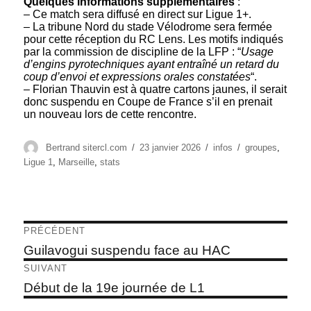
Quelques informations supplémentaires
:
– Ce match sera diffusé en direct sur Ligue 1+.
– La tribune Nord du stade Vélodrome sera fermée
pour cette réception du RC Lens. Les motifs indiqués
par la commission de discipline de la LFP : “
Usage
d’engins pyrotechniques ayant entraîné un retard du
coup d’envoi et expressions orales constatées
“.
– Florian Thauvin est à quatre cartons jaunes, il serait
donc suspendu en Coupe de France s’il en prenait
un nouveau lors de cette rencontre.
Auteur
Publié
Catégories
Étiquettes
Bertrand sitercl.com
23 janvier 2026
infos
groupes
,
le
Ligue 1
,
Marseille
,
stats
Navigation
PRÉCÉDENT
de
Article
Guilavogui suspendu face au HAC
précédent :
l’article
SUIVANT
Article
Début de la 19e journée de L1
suivant :