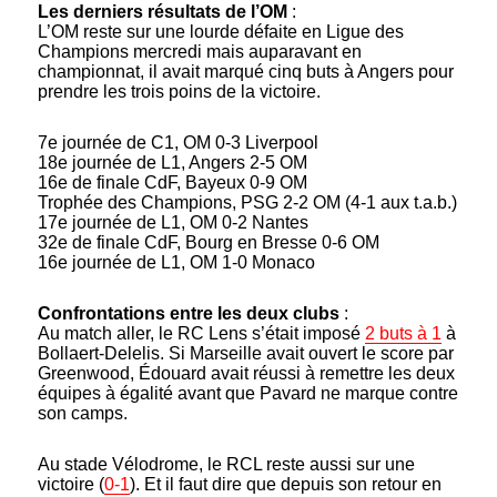
Les derniers résultats de l’OM
:
L’OM reste sur une lourde défaite en Ligue des
Champions mercredi mais auparavant en
championnat, il avait marqué cinq buts à Angers pour
prendre les trois poins de la victoire.
7e journée de C1, OM 0-3 Liverpool
18e journée de L1, Angers 2-5 OM
16e de finale CdF, Bayeux 0-9 OM
Trophée des Champions, PSG 2-2 OM (4-1 aux t.a.b.)
17e journée de L1, OM 0-2 Nantes
32e de finale CdF, Bourg en Bresse 0-6 OM
16e journée de L1, OM 1-0 Monaco
Confrontations entre les deux clubs
:
Au match aller, le RC Lens s’était imposé
2 buts à 1
à
Bollaert-Delelis. Si Marseille avait ouvert le score par
Greenwood, Édouard avait réussi à remettre les deux
équipes à égalité avant que Pavard ne marque contre
son camps.
Au stade Vélodrome, le RCL reste aussi sur une
victoire (
0-1
). Et il faut dire que depuis son retour en