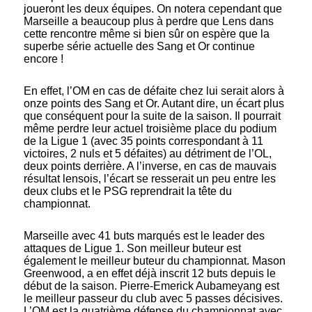
joueront les deux équipes. On notera cependant que
Marseille a beaucoup plus à perdre que Lens dans
cette rencontre même si bien sûr on espère que la
superbe série actuelle des Sang et Or continue
encore !
En effet, l’OM en cas de défaite chez lui serait alors à
onze points des Sang et Or. Autant dire, un écart plus
que conséquent pour la suite de la saison. Il pourrait
même perdre leur actuel troisième place du podium
de la Ligue 1 (avec 35 points correspondant à 11
victoires, 2 nuls et 5 défaites) au détriment de l’OL,
deux points derrière. A l’inverse, en cas de mauvais
résultat lensois, l’écart se resserait un peu entre les
deux clubs et le PSG reprendrait la tête du
championnat.
Marseille avec 41 buts marqués est le leader des
attaques de Ligue 1. Son meilleur buteur est
également le meilleur buteur du championnat. Mason
Greenwood, a en effet déjà inscrit 12 buts depuis le
début de la saison. Pierre-Emerick Aubameyang est
le meilleur passeur du club avec 5 passes décisives.
L’OM est la quatrième défense du championnat avec