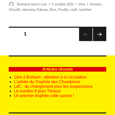
Auteur
Publié
Catégories
Étiquettes
Bertrand sitercl.com
5 octobre 2022
infos
Amiens
,
le
Ghisolfi
,
interview
,
Kakuta
,
Nice
,
Pouille
,
staff
,
transfert
Pagination
PAGE
1
des
PAG
publications
E
SUIV
ANT
E
Articles récents
1ère à Bollaert : attention à la circulation
L’arbitre du Trophée des Champions
LdC : du changement pour les suspensions
Le numéro 8 pour Titraoui
Un premier trophée cette saison !