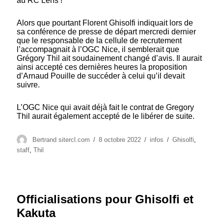
au RC Lens !
Alors que pourtant Florent Ghisolfi indiquait lors de
sa conférence de presse de départ mercredi dernier
que le responsable de la cellule de recrutement
l’accompagnait à l’OGC Nice, il semblerait que
Grégory Thil ait soudainement changé d’avis. Il aurait
ainsi accepté ces dernières heures la proposition
d’Arnaud Pouille de succéder à celui qu’il devait
suivre.
L’OGC Nice qui avait déjà fait le contrat de Gregory
Thil aurait également accepté de le libérer de suite.
Auteur
Publié
Catégories
Étiquettes
Bertrand sitercl.com
8 octobre 2022
infos
Ghisolfi
,
le
staff
,
Thil
Officialisations pour Ghisolfi et
Kakuta