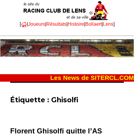
[
|
Joueurs
|
Résultats
|
Histoire
|
Bollaert
|
Lens
]
Les News de SITERCL.COM
Étiquette :
Ghisolfi
Florent Ghisolfi quitte l’AS