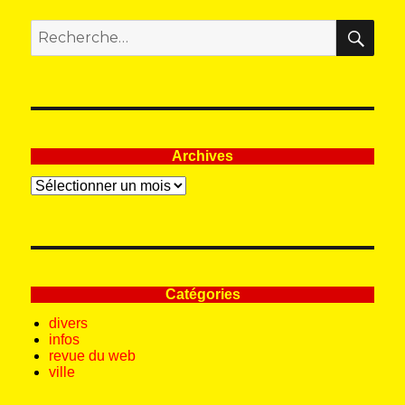
REC
Recherche
pour
:
Archives
Archives
Catégories
divers
infos
revue du web
ville