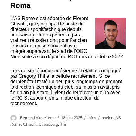
Roma
L’AS Rome s’est séparée de Florent
Ghisolfi, qui y occupait le poste de
directeur sportif/technique depuis
une saison. Une expérience pas
vraiment réussie donc pour l’ancien
lensois qui on se souvient avait
intégré auparavant le staff de l’OGC
Nice suite à son départ du RC Lens en octobre 2022.
Lors de son époque artésienne, il était accompagné
par Grégory Thil à la cellule recrutement. Si ce
dernier était resté un peu plus longtemps en prenant
la direction technique du club, sa mission avait pris
fin un an plus tard. Il vient de retrouver un club avec
le RC Strasbourg en tant que directeur du
recrutement.
Auteur
Publié
Catégories
Étiquettes
Bertrand sitercl.com
18 juin 2025
infos
ancien
,
AS
le
Rome
,
Ghisolfi
,
Strasbourg
,
Thil