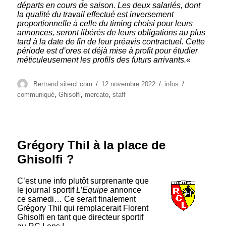
départs en cours de saison. Les deux salariés, dont
la qualité du travail effectué est inversement
proportionnelle à celle du timing choisi pour leurs
annonces, seront libérés de leurs obligations au plus
tard à la date de fin de leur préavis contractuel. Cette
période est d’ores et déjà mise à profit pour étudier
méticuleusement les profils des futurs arrivants.
«
Auteur
Publié
Catégories
Étiquettes
Bertrand sitercl.com
12 novembre 2022
infos
le
communiqué
,
Ghisolfi
,
mercato
,
staff
Grégory Thil à la place de
Ghisolfi ?
C’est une info plutôt surprenante que
le journal sportif
L’Equipe
annonce
ce samedi… Ce serait finalement
Grégory Thil qui remplacerait Florent
Ghisolfi en tant que directeur sportif