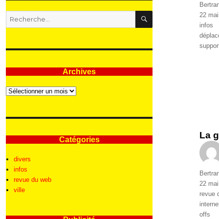
Auteur
Bertra
RECHERCHE
Publié
22 mai
Recherche
le
Catégo
infos
pour
Étique
dépla
:
suppor
Archives
Archives
La g
Catégories
divers
infos
Auteur
Bertra
revue du web
Publié
22 mai
ville
le
Catégo
revue 
Étique
interne
offs