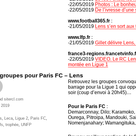
-22/05/2019
Photos : Le bonheu
-22/05/2019
De l’ivresse d’une
www.football365.fr
:
-21/05/2019
Lens s’en sort aux t
www.lfp.fr
:
-21/05/2019
Gillet délivre Lens,
france3-regions.francetvinfo.f
-22/05/2019
VIDEO. Le RC Lens 
montée en Ligue 1
groupes pour Paris FC – Lens
Retrouvez les groupes convoqué
barrage pour la Ligue 1 qui op
soir (coup d’envoi à 20h45)…
nd sitercl.com
 2019
Pour le Paris FC
:
ries
Demarconnay, Dilo; Karamoko, 
Ourega, Pitroipa, Mandouki, Sa
ttes
s
,
Leca
,
Ligue 2
,
Paris FC
,
Nomenjanahary; Wamangituka, S
fs
,
trophée
,
UNFP