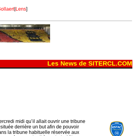
ollaert
|
Lens
]
Les News de SITERCL.COM
redi midi qu’il allait ouvrir une tribune
 située derrière un but afin de pouvoir
ans la tribune habituelle réservée aux