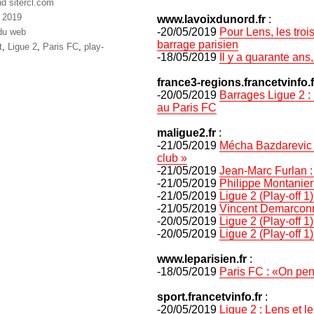
nd sitercl.com
 2019
www.lavoixdunord.fr
:
ries
-20/05/2019
Pour Lens, les troi
du web
barrage parisien
ttes
t
,
Ligue 2
,
Paris FC
,
play-
-18/05/2019
Il y a quarante ans
france3-regions.francetvinfo.f
-20/05/2019
Barrages Ligue 2 :
au Paris FC
maligue2.fr
:
-21/05/2019
Mécha Bazdarevic : 
club »
-21/05/2019
Jean-Marc Furlan : 
-21/05/2019
Philippe Montanier 
-21/05/2019
Ligue 2 (Play-off 1
-21/05/2019
Vincent Demarconna
-20/05/2019
Ligue 2 (Play-off 1
-20/05/2019
Ligue 2 (Play-off 1
www.leparisien.fr
:
-18/05/2019
Paris FC : «On pen
sport.francetvinfo.fr
:
-20/05/2019
Ligue 2 : Lens et 