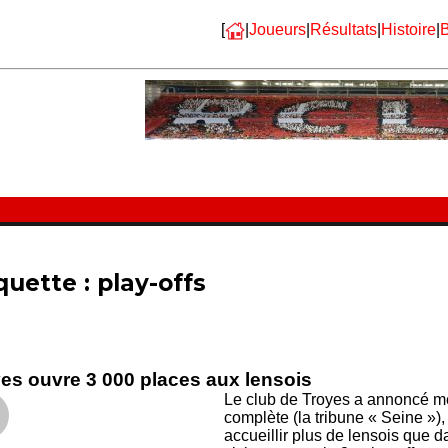
[
|
Joueurs
|
Résultats
|
Histoire
|
B
quette :
play-offs
es ouvre 3 000 places aux lensois
Le club de Troyes a annoncé merc
complète (la tribune « Seine »),
accueillir plus de lensois que d