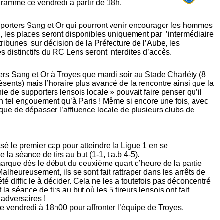
ogrammé ce vendredi à partir de 18h.
porters Sang et Or qui pourront venir encourager les hommes
n, les places seront disponibles uniquement par l’intermédiaire
ribunes, sur décision de la Préfecture de l’Aube, les
 distinctifs du RC Lens seront interdites d’accès.
ers Sang et Or à Troyes que mardi soir au Stade Charléty (8
ésents) mais l’horaire plus avancé de la rencontre ainsi que la
e de supporters lensois locale » pouvait faire penser qu’il
r un tel engouement qu’à Paris ! Même si encore une fois, avec
ue de dépasser l’affluence locale de plusieurs clubs de
sé le premier cap pour atteindre la Ligue 1 en se
la séance de tirs au but (1-1, t.a.b 4-5).
marque dès le début du deuxième quart d’heure de la partie
alheureusement, ils se sont fait rattraper dans les arrêts de
 été difficile à décider. Cela ne les a toutefois pas déconcentré
 la séance de tirs au but où les 5 tireurs lensois ont fait
 adversaires !
 vendredi à 18h00 pour affronter l’équipe de Troyes.