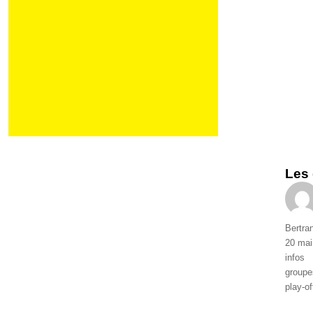
Les 
Auteur
Bertra
Publié
20 mai
le
Catégo
infos
Étique
groupe
play-of