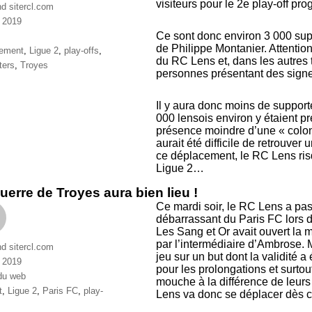
visiteurs pour le 2e play-off pr
nd sitercl.com
 2019
ries
Ce sont donc environ 3 000 sup
de Philippe Montanier. Attentio
ttes
cement
,
Ligue 2
,
play-offs
,
du RC Lens et, dans les autres t
ters
,
Troyes
personnes présentant des signes
Il y aura donc moins de support
000 lensois environ y étaient pr
présence moindre d’une « coloni
aurait été difficile de retrouve
ce déplacement, le RC Lens risq
Ligue 2…
uerre de Troyes aura bien lieu !
Ce mardi soir, le RC Lens a pas
débarrassant du Paris FC lors de 
Les Sang et Or avait ouvert la 
par l’intermédiaire d’Ambrose. M
nd sitercl.com
jeu sur un but dont la validité a
 2019
pour les prolongations et surtout
ries
du web
mouche à la différence de leurs
ttes
t
,
Ligue 2
,
Paris FC
,
play-
Lens va donc se déplacer dès ce