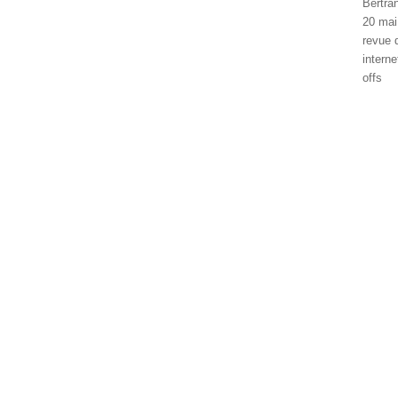
Auteur
Bertra
Publié
20 mai
le
Catégo
revue 
Étique
interne
offs