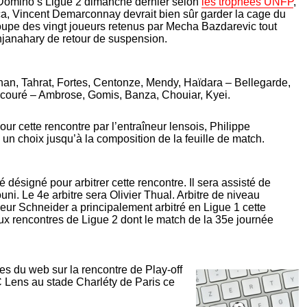
 Domino’s Ligue 2 dimanche dernier selon
les trophées UNFP
,
a, Vincent Demarconnay devrait bien sûr garder la cage du
 groupe des vingt joueurs retenus par Mecha Bazdarevic tout
janahary de retour de suspension.
n, Tahrat, Fortes, Centonze, Mendy, Haïdara – Bellegarde,
oucouré – Ambrose, Gomis, Banza, Chouiar, Kyei.
ur cette rencontre par l’entraîneur lensois, Philippe
 un choix jusqu’à la composition de la feuille de match.
 désigné pour arbitrer cette rencontre. Il sera assisté de
ni. Le 4e arbitre sera Olivier Thual. Arbitre de niveau
ur Schneider a principalement arbitré en Ligue 1 cette
ux rencontres de Ligue 2 dont le match de la 35e journée
es du web sur la rencontre de Play-off
 Lens au stade Charléty de Paris ce