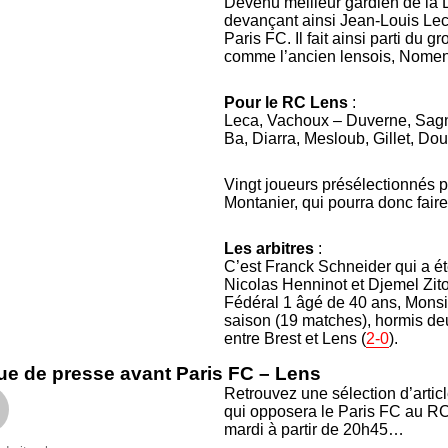
Devenu meilleur gardien de la
devançant ainsi Jean-Louis Lec
Paris FC. Il fait ainsi parti du
comme l’ancien lensois, Nomen
Pour le RC Lens
:
Leca, Vachoux – Duverne, Sagna
Ba, Diarra, Mesloub, Gillet, D
Vingt joueurs présélectionnés po
Montanier, qui pourra donc faire
Les arbitres
:
C’est Franck Schneider qui a été
Nicolas Henninot et Djemel Zitou
Fédéral 1 âgé de 40 ans, Monsie
saison (19 matches), hormis de
entre Brest et Lens (
2-0
).
e de presse avant Paris FC – Lens
Retrouvez une sélection d’articl
qui opposera le Paris FC au RC
mardi à partir de 20h45…