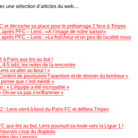
avec une sélection d’articles du web…
FC et décroche sa place pour le prébarrage 2 face à Troyes
, après PFC – Lens : «À l’image de notre saison»
après PFC – Lens : «La fraîcheur et un peu de lucidité nous
 à Paris aux tirs au but !
 4-5 tab), les notes de la rencontre
ens va aller au bout ! »
Content de poursuivre l’aventure et de donner du bonheur »
 pense que c’est mérité »
 : « L’équipe a été incroyable »
« On ne va pas s’enflammer »
 : Lens vient à bout du Paris FC et défiera Troyes
 aux tirs au but, Lens poursuit sa route vers la Ligue 1 !
 mauvais coup du drapeau
notes des Lensois