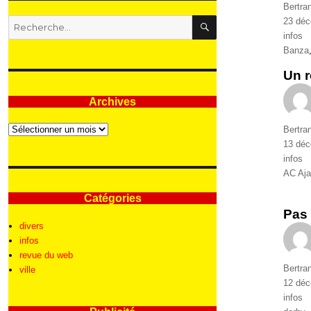
Auteur
Bertra
RECHERCHE
Publié
23 dé
Recherche
le
Catégo
infos
pour
Étique
Banza
:
Un r
Archives
Archives
Auteur
Bertra
Publié
13 dé
le
Catégo
infos
Étique
AC Aja
Catégories
Pas 
divers
infos
revue du web
Auteur
Bertra
ville
Publié
12 dé
le
Catégo
infos