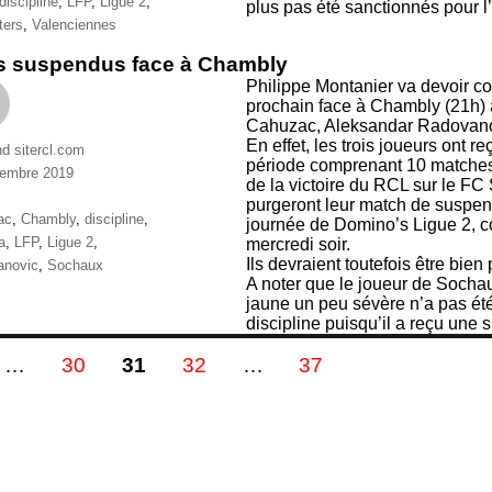
ttes
discipline
,
LFP
,
Ligue 2
,
plus pas été sanctionnés pour 
ters
,
Valenciennes
is suspendus face à Chambly
Philippe Montanier va devoir 
prochain face à Chambly (21h)
Cahuzac, Aleksandar Radovano
En effet, les trois joueurs ont 
nd sitercl.com
période comprenant 10 matches d
vembre 2019
de la victoire du RCL sur le FC
ries
purgeront leur match de suspens
ttes
ac
,
Chambly
,
discipline
,
journée de Domino’s Ligue 2, c
a
,
LFP
,
Ligue 2
,
mercredi soir.
Ils devraient toutefois être bie
anovic
,
Sochaux
A noter que le joueur de Socha
jaune un peu sévère n’a pas ét
discipline puisqu’il a reçu une
gination
E
PAGE
PAGE
PAGE
PAGE
…
30
31
32
…
37
s
blications