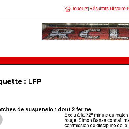
[
|
Joueurs
|
Résultats
|
Histoire
|
B
quette :
LFP
tches de suspension dont 2 ferme
e
Exclu à la 72
minute du match c
rouge, Simon Banza connaît mai
commission de discipline de la