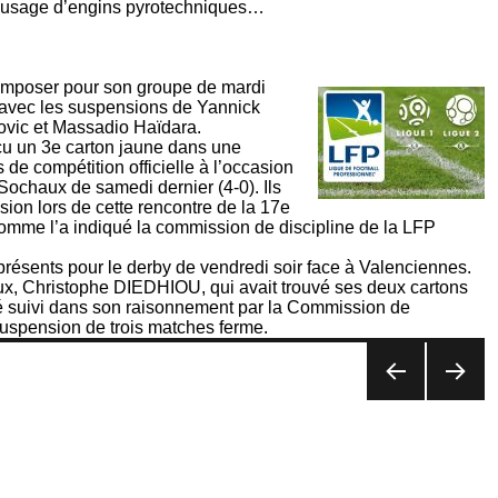
l’usage d’engins pyrotechniques…
composer pour son groupe de mardi
 avec les suspensions de Yannick
vic et Massadio Haïdara.
reçu un 3e carton jaune dans une
e compétition officielle à l’occasion
 Sochaux de samedi dernier (4-0). Ils
ion lors de cette rencontre de la 17e
omme l’a indiqué la commission de discipline de la LFP
n présents pour le derby de vendredi soir face à Valenciennes.
ux, Christophe DIEDHIOU, qui avait trouvé ses deux cartons
é suivi dans son raisonnement par la Commission de
 suspension de trois matches ferme.
PAG
PAG
E
E
PRÉ
SUIV
CÉD
ANT
ENT
E