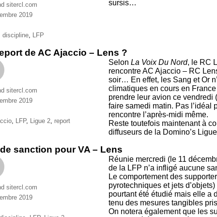
sursis…
nd sitercl.com
cembre 2019
ries
ttes
,
discipline
,
LFP
eport de AC Ajaccio – Lens ?
Selon
La Voix Du Nord
, le RC 
rencontre AC Ajaccio – RC Lens
soir… En effet, les Sang et Or 
climatiques en cours en France (
nd sitercl.com
prendre leur avion ce vendredi (
cembre 2019
faire samedi matin. Pas l’idéal p
ries
rencontre l’après-midi même.
ttes
ccio
,
LFP
,
Ligue 2
,
report
Reste toutefois maintenant à co
diffuseurs de la Domino’s Ligue
de sanction pour VA – Lens
Réunie mercredi (le 11 décembr
de la LFP n’a infligé aucune san
Le comportement des supporter
pyrotechniques et jets d’objets)
nd sitercl.com
pourtant été étudié mais elle a
cembre 2019
tenu des mesures tangibles pris
ries
On notera également que les su