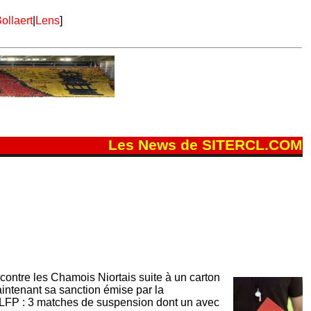
ollaert
|
Lens
]
Les News de SITERCL.COM
ontre les Chamois Niortais suite à un carton
ntenant sa sanction émise par la
 LFP : 3 matches de suspension dont un avec