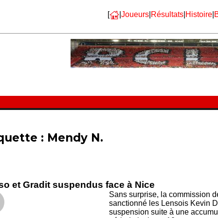
[
|
Joueurs
|
Résultats
|
Histoire
|
B
quette :
Mendy N.
o et Gradit suspendus face à Nice
Sans surprise, la commission de
sanctionné les Lensois Kevin D
suspension suite à une accumul