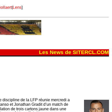
ollaert
|
Lens
]
Les News de SITERCL.COM
 discipline de la LFP réunie mercredi a
anso et Jonathan Gradit d’un match de
ation de trois cartons jaune dans une