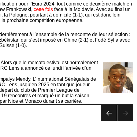
ification pour l’Euro 2024, tout comme ce deuxième match en
slaw Frankowski,
cette fois
face à la Moldavie. Avec au final un
, la Pologne, pourtant à domicile (1-1), qui est donc loin
r la prochaine compétition européenne.
 dernièrement à l’ensemble de la rencontre de leur sélection :
ékistan qui s’est imposé en Chine (2-1) et Fodé Sylla avec
Suisse (1-0).
! Alors que le mercato estival est normalement
e RC Lens a annoncé ce lundi l’arrivée d’un
Nampalys Mendy. L’International Sénégalais de
RC Lens jusqu’en 2025 en tant que joueur
n départ du club de Premier League de
oué 19 rencontres et marqué un but la saison
par Nice et Monaco durant sa carrière.
PAG
E
PRÉ