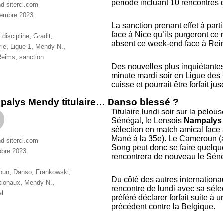
période incluant 10 rencontres d
nd sitercl.com
cembre 2023
ries
La sanction prenant effet à par
face à Nice qu’ils purgeront ce
ttes
,
discipline
,
Gradit
,
absent ce week-end face à Reims.
rie
,
Ligue 1
,
Mendy N.
,
Reims
,
sanction
Des nouvelles plus inquiétante
minute mardi soir en Ligue des 
cuisse et pourrait être forfait ju
alys Mendy titulaire… Danso blessé ?
Titulaire lundi soir sur la pelou
Sénégal, le Lensois
Nampalys
sélection en match amical face
Mané à la 35e). Le Cameroun (au
nd sitercl.com
Song peut donc se faire quelque
obre 2023
rencontrera de nouveau le Séné
ries
ttes
oun
,
Danso
,
Frankowski
,
Du côté des autres internationa
ationaux
,
Mendy N.
,
rencontre de lundi avec sa sélect
al
préféré déclarer forfait suite à
précédent contre la Belgique.