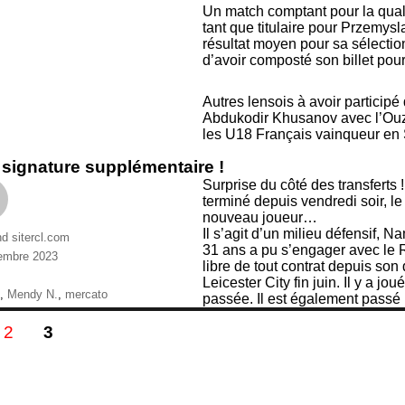
Un match comptant pour la qual
tant que titulaire pour Przemy
résultat moyen pour sa sélection
d’avoir composté son billet pou
Autres lensois à avoir participé
Abdukodir Khusanov avec l’Ouzb
les U18 Français vainqueur en 
signature supplémentaire !
Surprise du côté des transferts 
terminé depuis vendredi soir, l
nouveau joueur…
Il s’agit d’un milieu défensif, 
nd sitercl.com
31 ans a pu s’engager avec le 
embre 2023
libre de tout contrat depuis so
ries
Leicester City fin juin. Il y a j
ttes
,
Mendy N.
,
mercato
passée. Il est également passé 
gination
E
PAGE
PAGE
2
3
s
blications