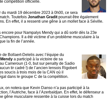
e compétition officielle.
tir du mardi 19 décembre 2023 à 0h00, ce sera
 match. Toutefois
Jonathan Gradit
pourrait être également
 En effet, il a ressenti une gêne à un mollet face à Séville.
s encore pour Nampalys Mendy qui a dû sortir dès la 23e
Champions. Il a été victime d’un problème musculaire à la
sque la fin de l’année.
se de Bollaert-Delelis avec l’équipe du
 Mendy
a participé à la victoire de sa
 au Cameroun (1-0, but sur penalty de Sadio
cun tir cadré !) de l’ancien lensois Rigobert
s soucis à trois mois de la CAN où il
gal dans le groupe C de la compétition.
ux, on notera que Kevin Danso n’a pas participé à la
ion, l’Autriche, face à l’Azerbaïdjan. En effet, le défenseur a
 une gêne musculaire ressentie à la cuisse lors du match