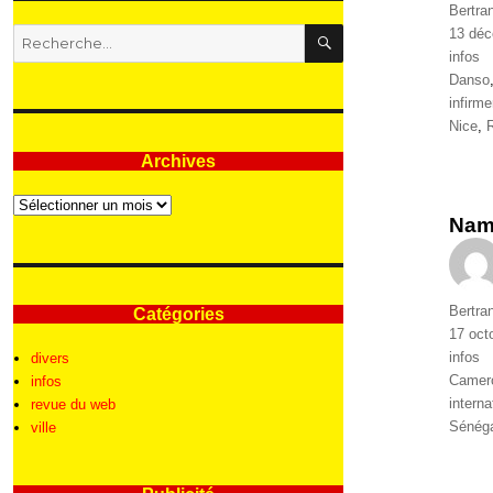
Auteur
Bertra
RECHERCHE
Publié
13 dé
Recherche
le
Catégo
infos
pour
Étique
Danso
:
infirme
Nice
,
Archives
Archives
Namp
Auteur
Bertra
Catégories
Publié
17 oct
le
Catégo
infos
divers
Étique
Camer
infos
intern
revue du web
Sénég
ville