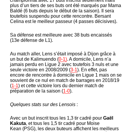
championnat avec 17 buts inscrits seulement mais
plus d’un tiers de ses buts ont été marqués par Mama
Baldé (6 buts depuis le début de la saison). Il sera
toutefois suspendu pour cette rencontre. Bersant
Celina est le meilleur passeur (4 passes décisives).
Sa défense est meilleure avec 38 buts encaissés
(13e défense de L1).
Au match aller, Lens s’était imposé à Dijon grâce à
un but de Kalimuendo (
0-1)
. A domicile, Lens n’a
jamais perdu en Ligue 2 avec toutefois 3 nuls et une
seule victoire en 2008/2009 (
3-1
). En effet, pas
encore de rencontre à domicile en Ligue 1 mais on se
souvient de ce nul en match de barrages en 2018/19
(
1-1
) et cette victoire lors du dernier match de
préparation de la saison (
1-0
).
Quelques stats sur des Lensois
:
Avec un but inscrit tous les 1,3 tir cadré pour
Gaël
Kakuta
, et tous les 1,5 tir cadré pour Moise
Kean (PSG), les deux buteurs affichent les meilleurs