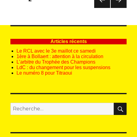
des
PAG
PAG
publications
E
E
PRÉ
SUIV
CÉD
ANT
ENT
E
E
Articles récents
Le RCL avec le 3e maillot ce samedi
1ère à Bollaert : attention à la circulation
L’arbitre du Trophée des Champions
LdC : du changement pour les suspensions
Le numéro 8 pour Titraoui
REC
Recherche
pour
: