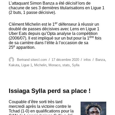
L’attaquant Simon Banza a été décisif lors de
chacune de ses 3 dernières titularisations en Ligue 1
(2 buts, 1 passe décisive).
er
Clément Michelin est le 1
défenseur à réussir un
doublé de passes décisives avec Lens en Ligue 1
Uber Eats depuis qu’Opta analyse la compétition
ère
(2006/07). Il est impliqué sur un but pour la 1
fois
de sa carrière dans l’élite à l’occasion de sa
e
25
apparition.
Auteur
Publié
Catégories
Étiquettes
Bertrand sitercl.com
17 décembre 2020
infos
Banza
,
le
Kakuta
,
Ligue 1
,
Michelin
,
Monaco
,
stats
,
Sylla
Issiaga Sylla perd sa place !
Coupable d’être sorti très tard
mercredi après la victoire contre le
Tchad (1-0) en qualifications pour la