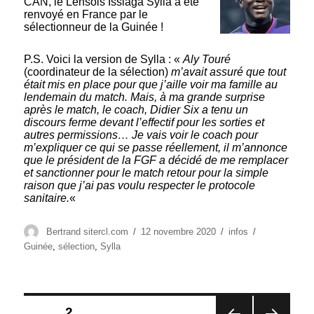
CAN, le Lensois Issiaga Sylla a été
renvoyé en France par le
sélectionneur de la Guinée !
P.S. Voici la version de Sylla : «
Aly Touré
(coordinateur de la sélection)
m’avait assuré que tout
était mis en place pour que j’aille voir ma famille au
lendemain du match. Mais, à ma grande surprise
après le match, le coach, Didier Six a tenu un
discours ferme devant l’effectif pour les sorties et
autres permissions… Je vais voir le coach pour
m’expliquer ce qui se passe réellement, il m’annonce
que le président de la FGF a décidé de me remplacer
et sanctionner pour le match retour pour la simple
raison que j’ai pas voulu respecter le protocole
sanitaire.
«
Auteur
Publié
Catégories
Étiquettes
Bertrand sitercl.com
12 novembre 2020
infos
le
Guinée
,
sélection
,
Sylla
Pagination
PAGE
2