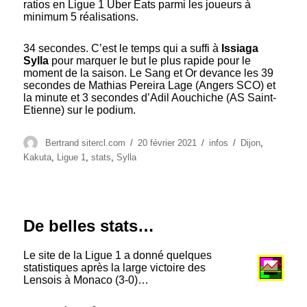
ratios en Ligue 1 Uber Eats parmi les joueurs à
minimum 5 réalisations.
34 secondes. C’est le temps qui a suffi à
Issiaga
Sylla
pour marquer le but le plus rapide pour le
moment de la saison. Le Sang et Or devance les 39
secondes de Mathias Pereira Lage (Angers SCO) et
la minute et 3 secondes d’Adil Aouchiche (AS Saint-
Etienne) sur le podium.
Auteur
Publié
Catégories
Étiquettes
Bertrand sitercl.com
20 février 2021
infos
Dijon
,
le
Kakuta
,
Ligue 1
,
stats
,
Sylla
De belles stats…
Le site de la Ligue 1 a donné quelques
statistiques après la large victoire des
Lensois à Monaco (3-0)…