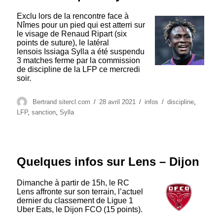
Exclu lors de la rencontre face à
Nîmes pour un pied qui est atterri sur
le visage de Renaud Ripart (six
points de suture), le latéral
lensois Issiaga Sylla a été suspendu
3 matches ferme par la commission
de discipline de la LFP ce mercredi
soir.
Auteur
Publié
Catégories
Étiquettes
Bertrand sitercl.com
28 avril 2021
infos
discipline
,
le
LFP
,
sanction
,
Sylla
Quelques infos sur Lens – Dijon
Dimanche à partir de 15h, le RC
Lens affronte sur son terrain, l’actuel
dernier du classement de Ligue 1
Uber Eats, le Dijon FCO (15 points).