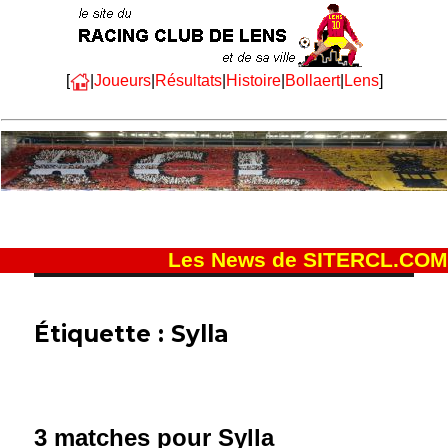
[
|
Joueurs
|
Résultats
|
Histoire
|
Bollaert
|
Lens
]
Les News de SITERCL.COM
Étiquette :
Sylla
3 matches pour Sylla