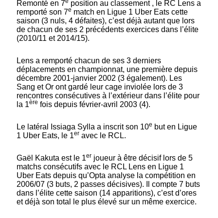
e
Remonté en 7
position au classement , le RC Lens a
e
remporté son 7
match en Ligue 1 Uber Eats cette
saison (3 nuls, 4 défaites), c’est déjà autant que lors
de chacun de ses 2 précédents exercices dans l’élite
(2010/11 et 2014/15).
Lens a remporté chacun de ses 3 derniers
déplacements en championnat, une première depuis
décembre 2001-janvier 2002 (3 également). Les
Sang et Or ont gardé leur cage inviolée lors de 3
rencontres consécutives à l’extérieur dans l’élite pour
ère
la 1
fois depuis février-avril 2003 (4).
e
Le latéral Issiaga Sylla a inscrit son 10
but en Ligue
er
1 Uber Eats, le 1
avec le RCL.
er
Gaël Kakuta
est le 1
joueur à être décisif lors de 5
matchs consécutifs avec le RCL Lens en Ligue 1
Uber Eats depuis qu’Opta analyse la compétition en
2006/07 (3 buts, 2 passes décisives). Il compte 7 buts
dans l’élite cette saison (14 apparitions), c’est d’ores
et déjà son total le plus élevé sur un même exercice.