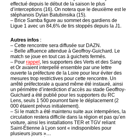
effectué depuis le début de la saison le plus
d’interceptions (16). On notera que le deuxième est le
stéphanois Dylan Batubinsika (15).
– Brice Samba figure au sommet des gardiens de
Ligue 1 avec un 84,6% de tirs stoppés depuis la J1.
Autres infos
:
– Cette rencontre sera diffusée sur DAZN.
– Belle affluence attendue à Geoffroy-Guichard. Le
match se joue en tout cas à guichets fermés.
– Pour
rappel
, les supporters des Verts et des Sang
et Or avaient interpellé ensemble par une lettre
ouverte la préfecture de la Loire pour leur éviter des
mesures trop restrictives pour cette rencontre. Un
arrêté préfectorale a quand même été instauré, ainsi
un périmètre d’interdiction d’accès au stade Geoffroy-
Guichard a été publié pour les supporters du RC
Lens, seuls 1 500 pourront faire le déplacement (2
000 étaient prévus initialement).
– Si le match a été maintenu suite aux intempéries, la
circulation restera difficile dans la région et pas qu’en
voiture, ainsi les installations TER et TGV reliant
Saint-Étienne à Lyon sont « indisponibles pour
plusieurs jours »…