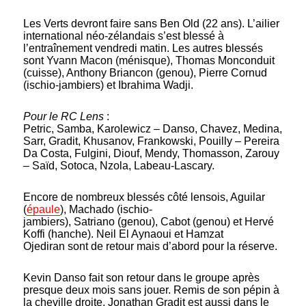
Les Verts devront faire sans Ben Old (22 ans). L’ailier
international néo-zélandais s’est blessé à
l’entraînement vendredi matin. Les autres blessés
sont Yvann Macon (ménisque), Thomas Monconduit
(cuisse), Anthony Briancon (genou), Pierre Cornud
(ischio-jambiers) et Ibrahima Wadji.
Pour le RC Lens
:
Petric, Samba, Karolewicz – Danso, Chavez, Medina,
Sarr, Gradit, Khusanov, Frankowski, Pouilly – Pereira
Da Costa, Fulgini, Diouf, Mendy, Thomasson, Zarouy
– Saïd, Sotoca, Nzola, Labeau-Lascary.
Encore de nombreux blessés côté lensois, Aguilar
(
épaule
), Machado
(ischio-
jambiers), Satriano (genou), Cabot (genou) et Hervé
Koffi (hanche). Neil El Aynaoui et Hamzat
Ojediran sont de retour mais d’abord pour la réserve.
Kevin Danso fait son retour dans le groupe après
presque deux mois sans jouer. Remis de son pépin à
la cheville droite, Jonathan Gradit est aussi dans le