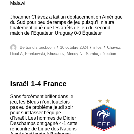
Malawi.
Jhoanner Chávez a fait un déplacement en Amérique
du Sud pour peu de temps de jeu puisqu’il n’aura
finalement joué que les arrêts de jeu du second
match de l’Equateur. Uruguay 0-0 Équateur.
Auteur
Publié
Catégories
Étiquettes
Bertrand sitercl.com
16 octobre 2024
infos
Chavez
,
le
Diouf A
,
Frankowski
,
Khusanov
,
Mendy N.
,
Samba
,
sélection
Israël 1-4 France
Sans forcément briller dans le
jeu, les Bleus n’ont toutefois
pas eu de problème jeudi soir
pour surclasser l’équipe
d’Israël. Les hommes de Didier
Deschamps ont gagné 4-1 cette
rencontre de Ligue des Nations