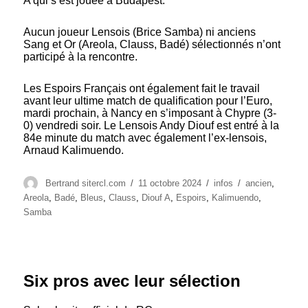
A qui s’est jouée à Budapest.
Aucun joueur Lensois (Brice Samba) ni anciens
Sang et Or (Areola, Clauss, Badé) sélectionnés n’ont
participé à la rencontre.
Les Espoirs Français ont également fait le travail
avant leur ultime match de qualification pour l’Euro,
mardi prochain, à Nancy en s’imposant à Chypre (3-
0) vendredi soir. Le Lensois Andy Diouf est entré à la
84e minute du match avec également l’ex-lensois,
Arnaud Kalimuendo.
Auteur
Publié
Catégories
Étiquettes
Bertrand sitercl.com
11 octobre 2024
infos
ancien
,
le
Areola
,
Badé
,
Bleus
,
Clauss
,
Diouf A
,
Espoirs
,
Kalimuendo
,
Samba
Six pros avec leur sélection