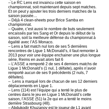
– Le RC Lens est invaincu cette saison en
championnat, soit maintenant depuis sept matches.
Et on peut y ajouter les trois derniers matches de la
saison passée…
– Déjà 4 clean-sheets pour Brice Samba en
championnat.
– Quatre, c’est aussi le nombre de buts seulement
encaissés par les Sang et Or depuis le début de la
saison, soit la meilleure défense du championnat à
égalité avec l’AS Monaco.
– Lens a fait match nul lors de ses 5 dernières
rencontres de Ligue 1 McDonald’s, il faut remonter à
2013 pour voir une équipe enchainer une plus longue
série, Reims en avait alors fait 6
– L’ASSE a remporté 2 de ses 4 derniers matchs de
Ligue 1 McDonald’s (1 nul, 1 défaite), après n’avoir
remporté aucun de ses 9 précédents (2 nuls, 7
défaites).
– Lens a marqué lors de chacun de ses 12 derniers
déplacements en Ligue 1.
– Lens (114) est l’équipe qui a tenté le plus de
centres dans le jeu en Ligue 1 McDonald’s cette
saison, l’ASSE (51) la 2e qui en a tenté le moins
derrière Strasbourg (48).
– Abdukodir Khuzanov est le joueur de L1 ayant