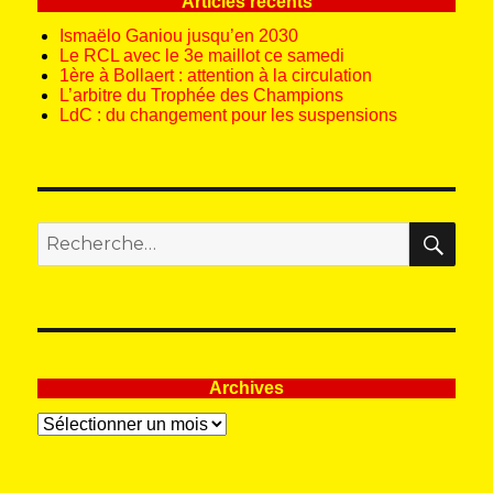
Articles récents
Ismaëlo Ganiou jusqu’en 2030
Le RCL avec le 3e maillot ce samedi
1ère à Bollaert : attention à la circulation
L’arbitre du Trophée des Champions
LdC : du changement pour les suspensions
REC
Recherche
pour
:
Archives
Archives