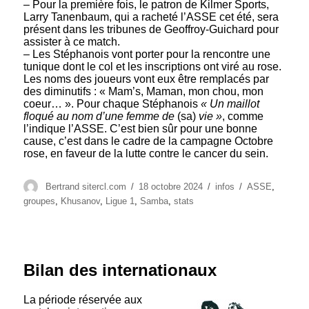
– Pour la première fois, le patron de Kilmer Sports,
Larry Tanenbaum, qui a racheté l’ASSE cet été, sera
présent dans les tribunes de Geoffroy-Guichard pour
assister à ce match.
– Les Stéphanois vont porter pour la rencontre une
tunique dont le col et les inscriptions ont viré au rose.
Les noms des joueurs vont eux être remplacés par
des diminutifs : « Mam’s, Maman, mon chou, mon
coeur… ». Pour chaque Stéphanois
« Un maillot
floqué au nom d’une femme de
(sa)
vie »
, comme
l’indique l’ASSE. C’est bien sûr pour une bonne
cause, c’est dans le cadre de la campagne Octobre
rose, en faveur de la lutte contre le cancer du sein.
Auteur
Publié
Catégories
Étiquettes
Bertrand sitercl.com
18 octobre 2024
infos
ASSE
,
le
groupes
,
Khusanov
,
Ligue 1
,
Samba
,
stats
Bilan des internationaux
La période réservée aux