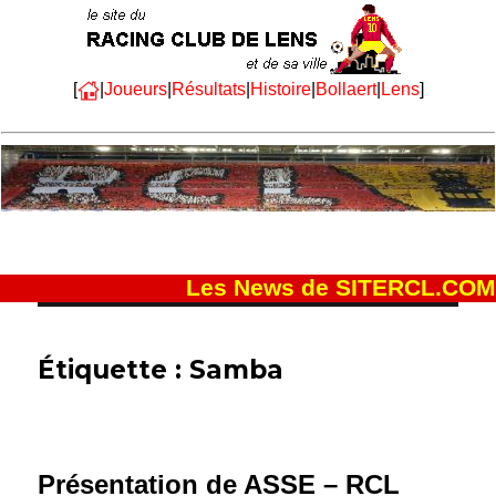
[
|
Joueurs
|
Résultats
|
Histoire
|
Bollaert
|
Lens
]
Les News de SITERCL.COM
Étiquette :
Samba
Présentation de ASSE – RCL