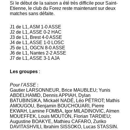
Si le début de la saison a été très difficile pour Saint-
Etienne, le club du Forez reste maintenant sur deux
matches sans défaite.
J1 de L1, ASM 1-0 ASSE
J2 de L1, ASSE 0-2 HAC
J3 de L1, Brest 4-0 ASSE
J4 de L1, ASSE 1-0 LOSC
J5 de L1, OGCN 8-0 ASSE
J6 de L1, Nantes 2-2 ASSE
J7 de L1, ASSE 3-1 AJA
Les groupes
:
Pour l’ASSE
:
Gautier LARSONNEUR, Brice MAUBLEU; Yunis
ABDELHAMID, Dennis APPIAH, Dylan
BATUBINSIKA, Mickaël NADÉ, Léo PÉTROT; Mathis
AMOUGOU, Benjamin BOUCHOUARI, Pierre
EKWAH, Lamine FOMBA, Igor MILADINOVIC, Aïmen
MOUEFFEK, Louis MOUTON, Florian TARDIEU;
Augustine BOAKYE, Mathieu CAFARO, Zuriko
DAVITASHVILI, Ibrahim SISSOKO, Lucas STASSIN.