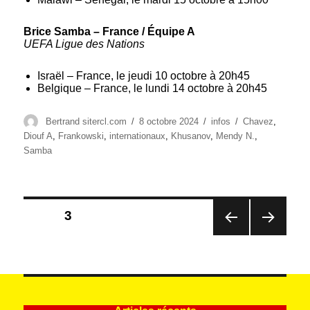
Brice Samba – France / Équipe A
UEFA Ligue des Nations
Israël – France, le jeudi 10 octobre à 20h45
Belgique – France, le lundi 14 octobre à 20h45
Auteur
Publié
Catégories
Étiquettes
Bertrand sitercl.com
8 octobre 2024
infos
Chavez
,
le
Diouf A
,
Frankowski
,
internationaux
,
Khusanov
,
Mendy N.
,
Samba
Pagination
PAGE
3
des
PAG
PAG
publications
E
E
PRÉ
SUIV
CÉD
ANT
ENT
E
E